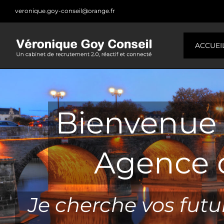
Skip
veronique.goy-conseil@orange.fr
to
content
ACCUEI
Bienvenue 
Agence 
Je cherche vos futu