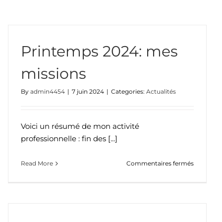
Printemps 2024: mes
missions
By
admin4454
|
7 juin 2024
|
Categories:
Actualités
Voici un résumé de mon activité
professionnelle : fin des [...]
sur
Read More
Commentaires fermés
Printemp
ments
2024:
mes
missions