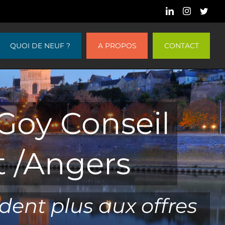
LinkedIn
Instagram
Twitt
QUOI DE NEUF ?
A PROPOS
CONTACT
Goy Conseil
 /Angers
dent plus aux offres