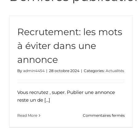
Recrutement: les mots
à éviter dans une
5 profils à recruter pour les fêtes de fin d’année
annonce
Actualités
By
admin4454
|
28 octobre 2024
|
Categories:
Actualités
Vous recrutez , super. Publier une annonce
reste un de [...]
sur
Read More
Commentaires fermés
Recrut
les