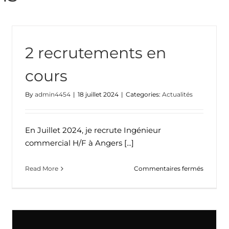
2 recrutements en
cours
By
admin4454
|
18 juillet 2024
|
Categories:
Actualités
Linkedin je publie
Actualités
En Juillet 2024, je recrute Ingénieur
commercial H/F à Angers [...]
sur
Read More
Commentaires fermés
2
recrute
ement:
en
cours