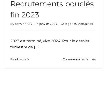
Recrutements bouclés
fin 2023
By
admin4454
|
14 janvier 2024
|
Categories:
Actualités
2023 est terminé, vive 2024. Pour le dernier
trimestre de [...]
sur
Read More
Commentaires fermés
Recrute
bouclés
fin
2023