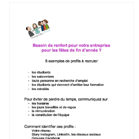
mots
à
éviter
dans
une
annon