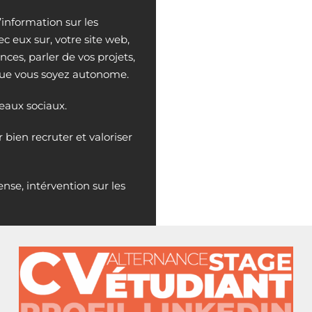
information sur les
 eux sur, votre site web,
ces, parler de vos projets,
 que vous soyez autonome.
seaux sociaux.
 bien recruter et valoriser
nse, intérvention sur les