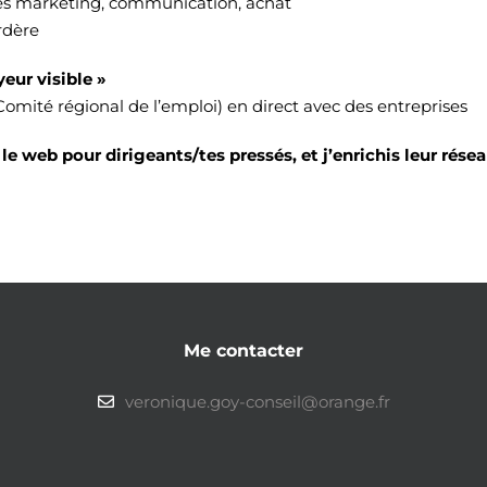
stes marketing, communication, achat
rdère
eur visible »
Comité régional de l’emploi) en direct avec des entreprises
le web pour dirigeants/tes pressés, et j’enrichis leur rése
Me contacter
veronique.goy-conseil@orange.fr