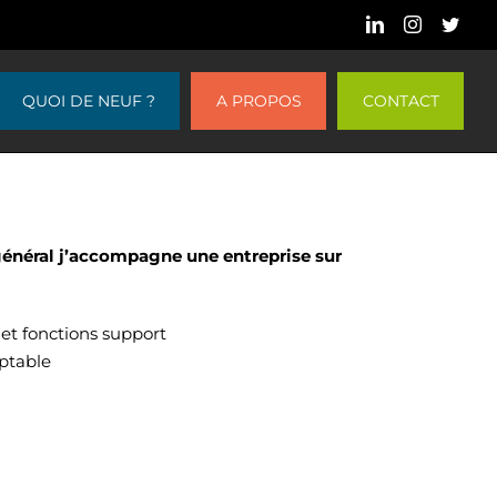
LinkedIn
Instagram
Twitt
QUOI DE NEUF ?
A PROPOS
CONTACT
 général j’accompagne une entreprise sur
et fonctions support
mptable