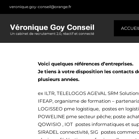
Skip
veronique.goy-conseil@orange.fr
to
content
ACCUEI
Voici quelques références d’entreprises.
Je tiens à votre disposition les contacts 
plusieurs années.
ex ILTR, TELELOGOS AGEVAL SRM Solutions, s
IFEAP, organisme de formation – partenaria
LOGISSEO pme logistique, postes en logist
POWELINE pme secteur pêche; poste achat
QOWISIO , IOT postes informatiques et su
SIRADEL connectivité, SIG postes commerc