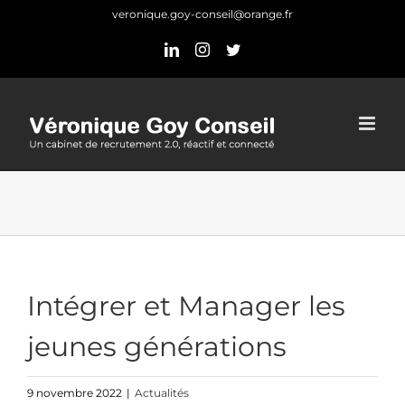
Skip
veronique.goy-conseil@orange.fr
to
LinkedIn
Instagram
Twitter
content
Intégrer et Manager les
jeunes générations
9 novembre 2022
|
Actualités